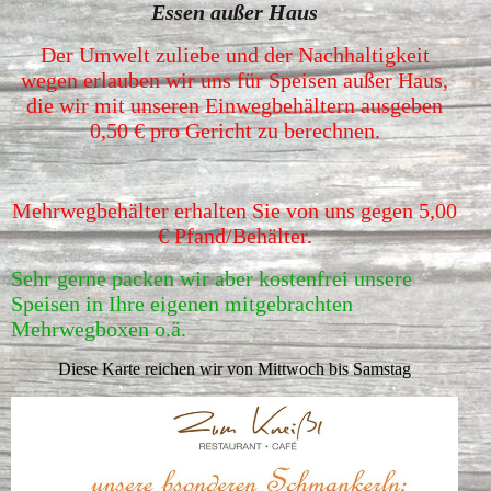
Essen außer Haus
Der Umwelt zuliebe und der Nachhaltigkeit
wegen erlauben wir uns für Speisen außer Haus,
die wir mit unseren Einwegbehältern ausgeben
0,50 € pro Gericht zu berechnen.
Mehrwegbehälter erhalten Sie von uns gegen 5,00
€ Pfand/Behälter.
Sehr gerne packen wir aber kostenfrei unsere
Speisen in Ihre eigenen mitgebrachten
Mehrwegboxen o.ä.
Diese Karte reichen wir von Mittwoch bis Samstag